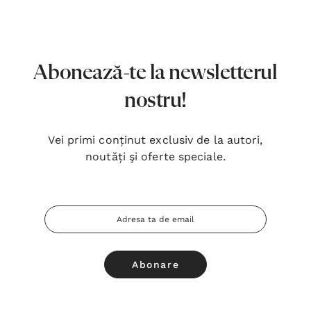
7,00 Lei
180,
Detalii
Detal
Noblețea suferinței - Sabina
Bibli
Abonează-te la newsletterul
Wurmbrand
Lloyd
nostru!
43,00 Lei
67,0
Detalii
Detal
Vei primi conținut exclusiv de la autori,
noutăți şi oferte speciale.
Noul Testament și Psalmii - Tsb
Cânta
17,00 Lei
59,0
Adresa
Detalii
Detal
Email