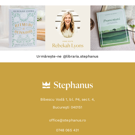
Urmărește-ne @libraria.stephanus
Bibescu Vodă 1, bl. P4, sect. 4,
Bucureşti 040151
office@stephanus.ro
0748 065 431