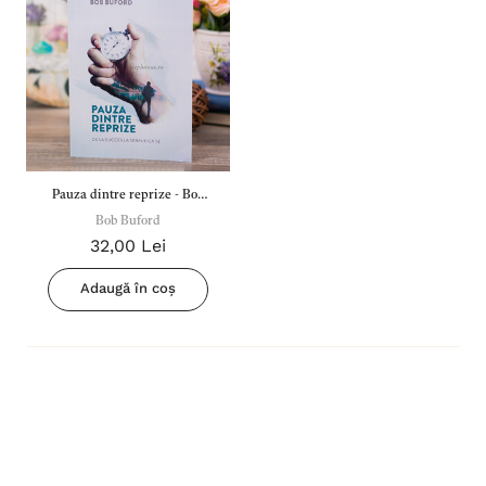
Pauza dintre reprize - Bob
Bob Buford
Buford
32,00 Lei
Adaugă în coș
Inima Omului
Bibli