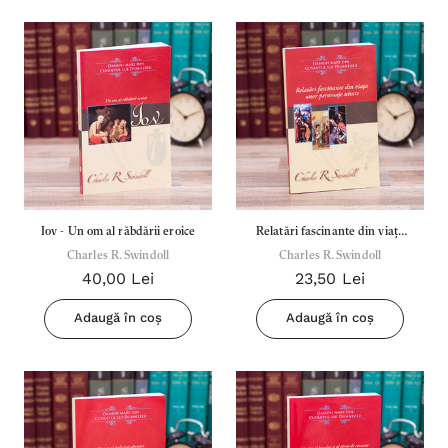
Iov - Un om al răbdării eroice
Relatări fascinante din viața
Charles R. Swindoll
unor personaje uitate
Charles R. Swindoll
40,00 Lei
23,50 Lei
Adaugă în coș
Adaugă în coș