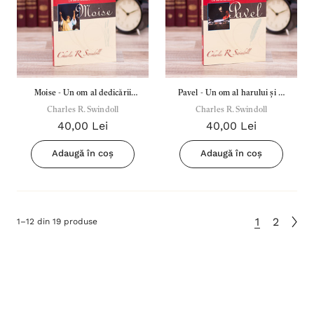
Moise - Un om al dedicării
Pavel - Un om al harului și al
Charles R. Swindoll
altruiste
Charles R. Swindoll
tăriei de caracter
40,00 Lei
40,00 Lei
Adaugă în coș
Adaugă în coș
1
2
1
–
12
din
19
produse