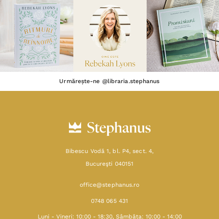
Urmărește-ne @libraria.stephanus
Bibescu Vodă 1, bl. P4, sect. 4,
Bucureşti 040151
office@stephanus.ro
0748 065 431
Luni - Vineri: 10:00 - 18:30, Sâmbăta: 10:00 - 14:00