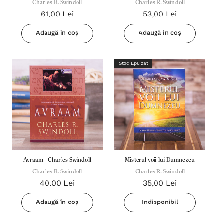
(Cartonată) - Charles R.
Charles R. Swindoll
Charles R. Swindoll
R. Swindoll
61,00 Lei
53,00 Lei
Swindoll
Adaugă în coș
Adaugă în coș
Stoc Epuizat
Avraam - Charles Swindoll
Misterul voii lui Dumnezeu
Charles R. Swindoll
Charles R. Swindoll
40,00 Lei
35,00 Lei
Adaugă în coș
Indisponibil