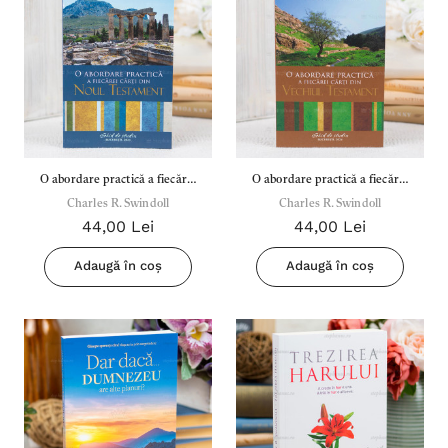
O abordare practică a fiecărei
O abordare practică a fiecărei
cărți din Noul Testament -
Charles R. Swindoll
cărţi din Vechiul Testament -
Charles R. Swindoll
44,00 Lei
44,00 Lei
Charles R. Swindoll
Charles R. Swindoll
Adaugă în coș
Adaugă în coș
Inima Omului
Bibli