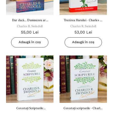
7,00 Lei
180,
Detalii
Detal
Dar dacă... Dumnezeu are
Trezirea Harului - Charles R.
Noblețea suferinței - Sabina
Bibli
alte planuri? - Charles R.
Charles R. Swindoll
Charles R. Swindoll
Swindoll
Wurmbrand
Lloyd
55,00 Lei
53,00 Lei
Swindoll
43,00 Lei
67,0
Adaugă în coș
Adaugă în coș
Detalii
Detal
Noul Testament și Psalmii - Tsb
Cânta
17,00 Lei
59,0
Detalii
Detal
Cercetați Scripturile
Cercetați scripturile - Charles