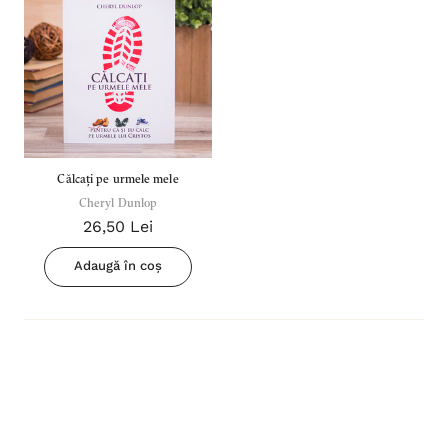
Călcați pe urmele mele
Cheryl Dunlop
26,50 Lei
Adaugă în coș
Inima Omului
Bibli