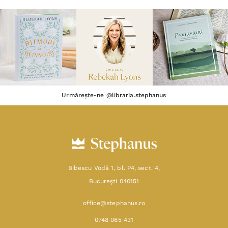
Urmărește-ne @libraria.stephanus
Bibescu Vodă 1, bl. P4, sect. 4,
Bucureşti 040151
office@stephanus.ro
0748 065 431