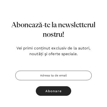
7,00 Lei
180,
Detalii
Detal
Noblețea suferinței - Sabina
Bibli
Abonează-te la newsletterul
Wurmbrand
Lloyd
nostru!
43,00 Lei
67,0
Detalii
Detal
Vei primi conținut exclusiv de la autori,
noutăți şi oferte speciale.
Noul Testament și Psalmii - Tsb
Cânta
17,00 Lei
59,0
Adresa
Detalii
Detal
Email