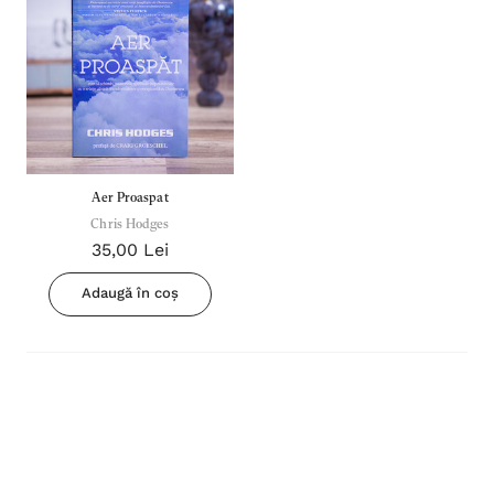
Aer Proaspat
Chris Hodges
35,00 Lei
Adaugă în coș
Inima Omului
Bibli