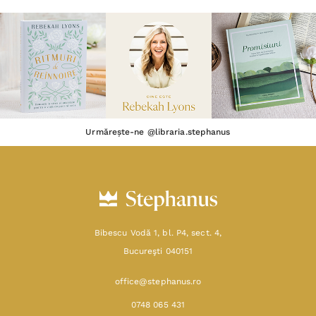
Urmărește-ne @libraria.stephanus
Bibescu Vodă 1, bl. P4, sect. 4,
Bucureşti 040151
office@stephanus.ro
0748 065 431