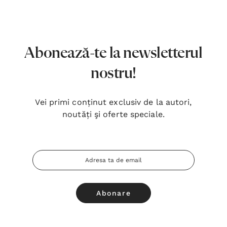
7,00 Lei
180,
Detalii
Detal
Noblețea suferinței - Sabina
Bibli
Abonează-te la newsletterul
Wurmbrand
Lloyd
nostru!
43,00 Lei
67,0
Detalii
Detal
Vei primi conținut exclusiv de la autori,
noutăți şi oferte speciale.
Noul Testament și Psalmii - Tsb
Cânta
17,00 Lei
59,0
Adresa
Detalii
Detal
Email