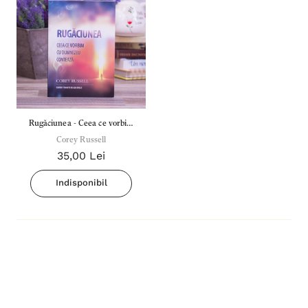
Rugăciunea - Ceea ce vorbim
cu Dumnezeu contează
Corey Russell
35,00 Lei
Indisponibil
Inima Omului
Bibli