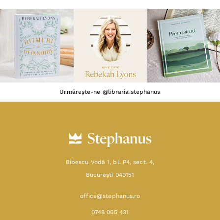
Urmărește-ne @libraria.stephanus
Bibescu Vodă 1, bl. P4, sect. 4,
Bucureşti 040151
office@stephanus.ro
0748 065 431