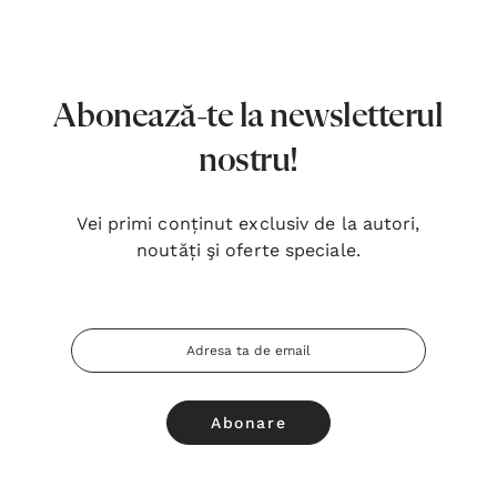
7,00 Lei
180,
Detalii
Detal
Noblețea suferinței - Sabina
Bibli
Abonează-te la newsletterul
Wurmbrand
Lloyd
nostru!
43,00 Lei
67,0
Detalii
Detal
Vei primi conținut exclusiv de la autori,
noutăți şi oferte speciale.
Noul Testament și Psalmii - Tsb
Cânta
17,00 Lei
59,0
Adresa
Detalii
Detal
Email