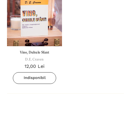
Vino, Duhule Sfant
D.E. Craven
12,00 Lei
Indisponibil
Inima Omului
Bibli