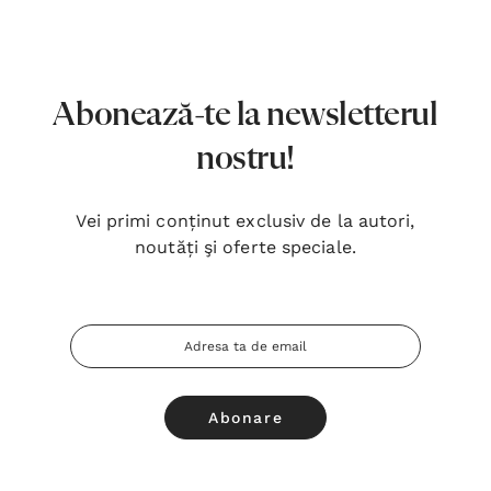
7,00 Lei
180,
Detalii
Detal
Noblețea suferinței - Sabina
Bibli
Abonează-te la newsletterul
Wurmbrand
Lloyd
nostru!
43,00 Lei
67,0
Detalii
Detal
Vei primi conținut exclusiv de la autori,
noutăți şi oferte speciale.
Noul Testament și Psalmii - Tsb
Cânta
17,00 Lei
59,0
Adresa
Detalii
Detal
Email