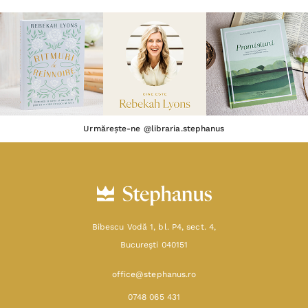
Urmărește-ne @libraria.stephanus
Bibescu Vodă 1, bl. P4, sect. 4,
Bucureşti 040151
office@stephanus.ro
0748 065 431