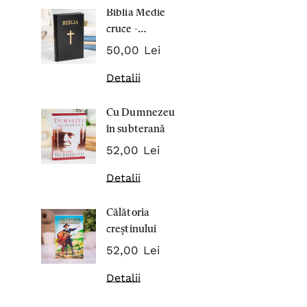
Biblia Medie
Inima Omul
cruce -
7,00 Lei
Cartonata 063
50,00 Lei
Detalii
Detalii
Noblețea
Cu Dumnezeu
suferinței -
în subterană
Sabina
43,00 Lei
Wurmbran
52,00 Lei
Detalii
Detalii
Noul Testa
Călătoria
și Psalmii - 
creștinului
17,00 Lei
52,00 Lei
Detalii
Detalii