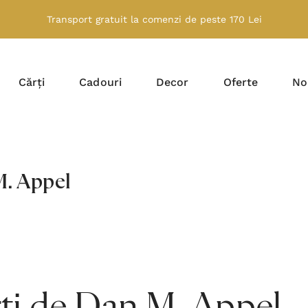
Transport gratuit la comenzi de peste 170 Lei
Cărți
Cadouri
Decor
Oferte
No
. Appel