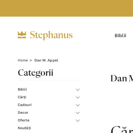
Biblii
Home
Dan M. Appel
Categorii
Dan M
Biblii
Cărți
Cadouri
Decor
Oferte
Noutăți