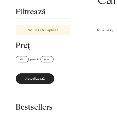
Căr
Filtrează
Niciun Filtru aplicat
Nu există pr
Preţ
pana la
Actualizează
Bestsellers