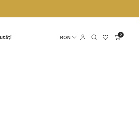
0
utăți
RON