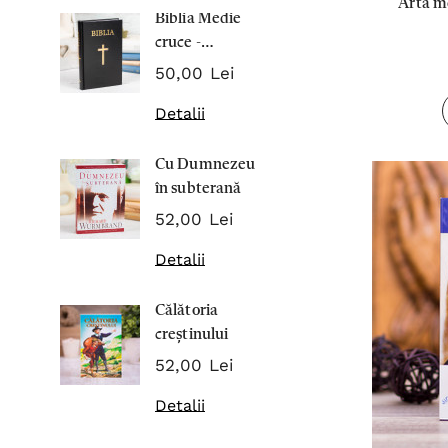
Arta m
Biblia Medie
Inima Omul
cruce -
7,00 Lei
Cartonata 063
50,00 Lei
Detalii
Detalii
Noblețea
Cu Dumnezeu
suferinței -
în subterană
Sabina
43,00 Lei
Wurmbran
52,00 Lei
Detalii
Detalii
Noul Testa
Călătoria
și Psalmii - 
creștinului
17,00 Lei
52,00 Lei
Detalii
Detalii