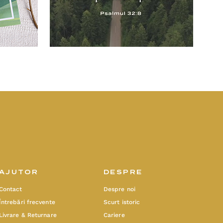
AJUTOR
DESPRE
Contact
Despre noi
Întrebări frecvente
Scurt istoric
Livrare & Returnare
Cariere