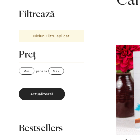
Căr
Filtrează
Niciun Filtru aplicat
Preţ
pana la
Actualizează
Bestsellers