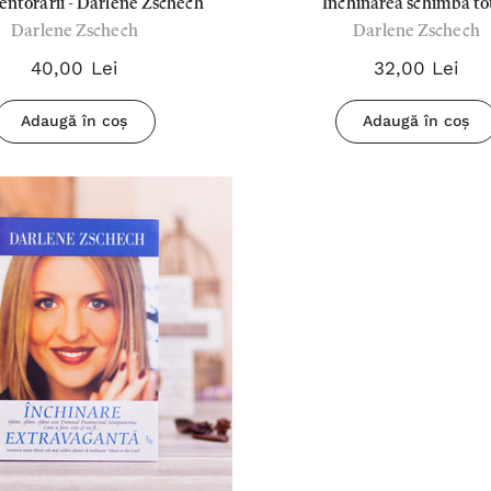
entorării - Darlene Zschech
Închinarea schimbă to
ui
Biblia pentru
Darlene Zschech
Darlene Zschech
femei Crem
40,00 Lei
32,00 Lei
180,00 Lei
Adaugă în coș
Adaugă în coș
Detalii
Biblia
povestește
d
despre Isus -
67,00 Lei
Sally Lloyd-
Detalii
Jones
ment
Tsb
Cântați lui
Dumnezeu -
Negru
59,00 Lei
Detalii