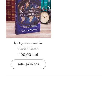
Înțelegerea vremurilor
David A. Noebel
100,00 Lei
Adaugă în coș
Inima Omului
Bibli