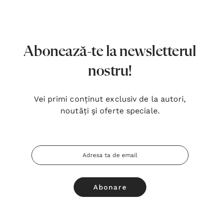
7,00 Lei
180,
Detalii
Detal
Noblețea suferinței - Sabina
Bibli
Abonează-te la newsletterul
Wurmbrand
Lloyd
nostru!
43,00 Lei
67,0
Detalii
Detal
Vei primi conținut exclusiv de la autori,
noutăți şi oferte speciale.
Noul Testament și Psalmii - Tsb
Cânta
17,00 Lei
59,0
Adresa
Detalii
Detal
Email