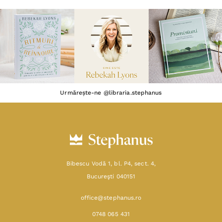
Urmărește-ne @libraria.stephanus
Bibescu Vodă 1, bl. P4, sect. 4,
Bucureşti 040151
office@stephanus.ro
0748 065 431