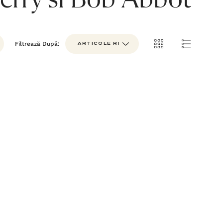
erry si Bob Abbot
Filtrează După: