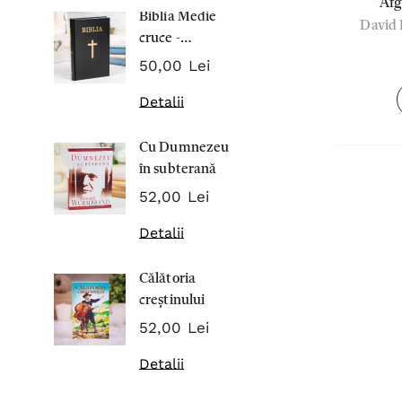
Afg
Biblia Medie
Inima Omul
David 
cruce -
7,00 Lei
Cartonata 063
50,00 Lei
Detalii
Detalii
Noblețea
Cu Dumnezeu
suferinței -
în subterană
Sabina
43,00 Lei
Wurmbran
52,00 Lei
Detalii
Detalii
Noul Testa
Călătoria
și Psalmii - 
creștinului
17,00 Lei
52,00 Lei
Detalii
Detalii