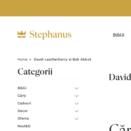
Biblii
Home
David Leatherberry si Bob Abbot
Categorii
David
Biblii
Cărți
Cadouri
Decor
Oferte
Noutăți