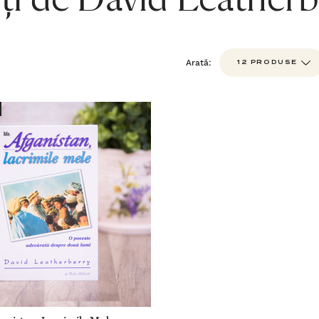
ți de David Leatherb
Arată: