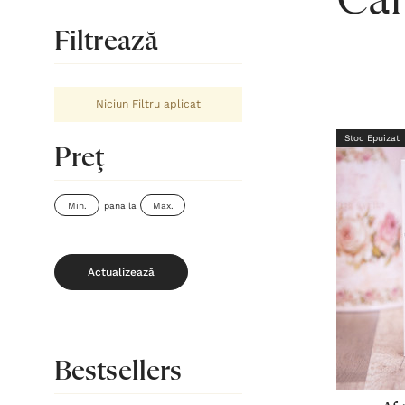
Căr
Filtrează
Niciun Filtru aplicat
Stoc Epuizat
Preţ
pana la
Actualizează
Bestsellers