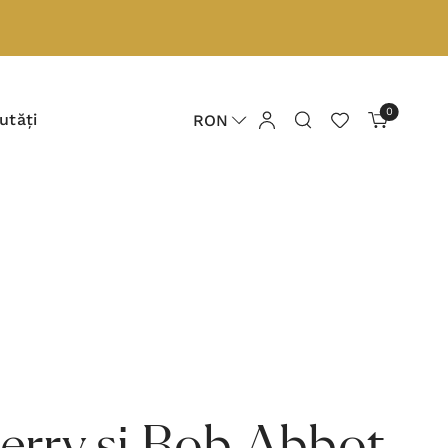
0
utăți
RON