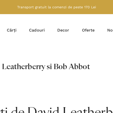
Transport gratuit la comenzi de peste 170 Lei
Cărți
Cadouri
Decor
Oferte
No
 Leatherberry si Bob Abbot