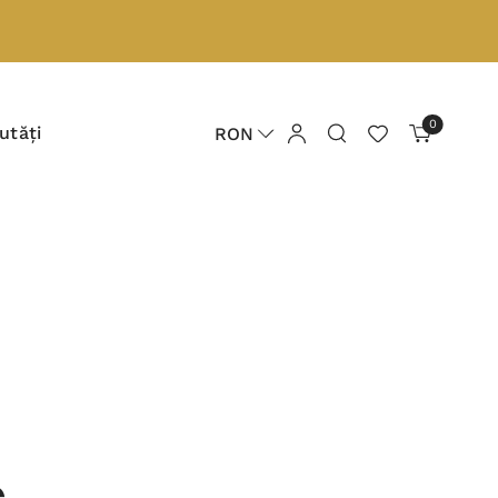
0
utăți
RON