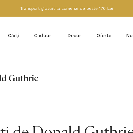
Transport gratuit la comenzi de peste 170 Lei
Cărți
Cadouri
Decor
Oferte
No
d Guthrie