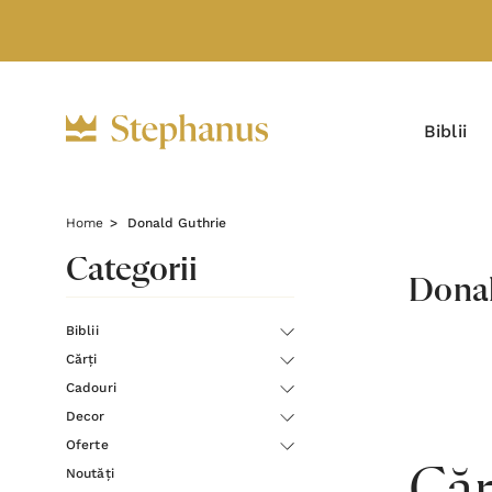
Biblii
Home
Donald Guthrie
Categorii
Donal
Biblii
Cărți
Cadouri
Decor
Oferte
Noutăți