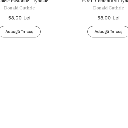
tolele Pastorale - Tyndale
Evrei - Comentariu Tyn
ui
Biblia pentru
Donald Guthrie
Donald Guthrie
femei Crem
58,00 Lei
58,00 Lei
180,00 Lei
Adaugă în coș
Adaugă în coș
Detalii
Biblia
povestește
d
despre Isus -
67,00 Lei
Sally Lloyd-
Detalii
Jones
ment
Tsb
Cântați lui
Dumnezeu -
Negru
59,00 Lei
Detalii