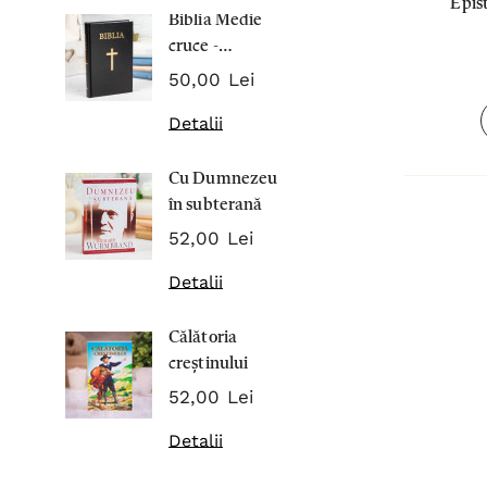
Epis
Biblia Medie
Inima Omul
cruce -
7,00 Lei
Cartonata 063
50,00 Lei
Detalii
Detalii
Noblețea
Cu Dumnezeu
suferinței -
în subterană
Sabina
43,00 Lei
Wurmbran
52,00 Lei
Detalii
Detalii
Noul Testa
Călătoria
și Psalmii - 
creștinului
17,00 Lei
52,00 Lei
Detalii
Detalii