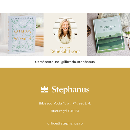
Urmărește-ne @libraria.stephanus
Bibescu Vodă 1, bl. P4, sect. 4,
Bucureşti 040151
office@stephanus.ro