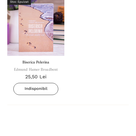
Stoc Epuizat
Biserica Pelerina
Edmund Hamer Broadbent
25,50 Lei
Indisponibil
Inima Omului
Bibli