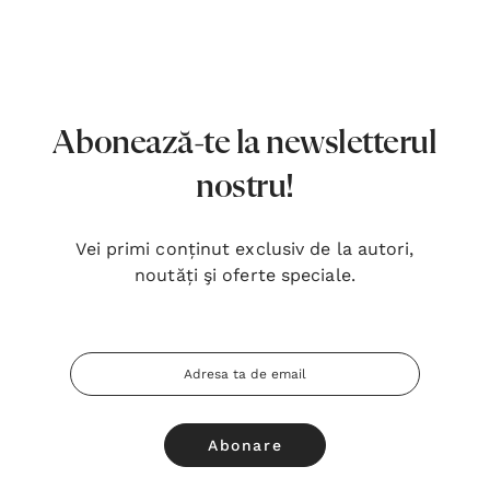
7,00 Lei
180,
Detalii
Detal
Noblețea suferinței - Sabina
Bibli
Wurmbrand
Lloyd
Abonează-te la newsletterul
43,00 Lei
67,0
nostru!
Detalii
Detal
Vei primi conținut exclusiv de la autori,
Noul Testament și Psalmii - Tsb
Cânta
noutăți şi oferte speciale.
17,00 Lei
59,0
Detalii
Detal
Adresa
Email