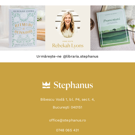
Urmărește-ne @libraria.stephanus
Bibescu Vodă 1, bl. P4, sect. 4,
Bucureşti 040151
office@stephanus.ro
0748 065 431