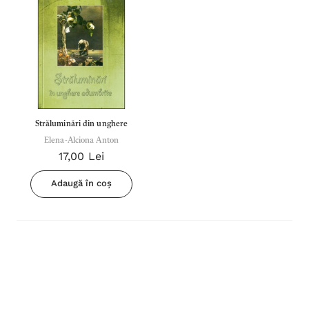
Străluminări din unghere
Elena-Alciona Anton
17,00 Lei
Adaugă în coș
Inima Omului
Bibli