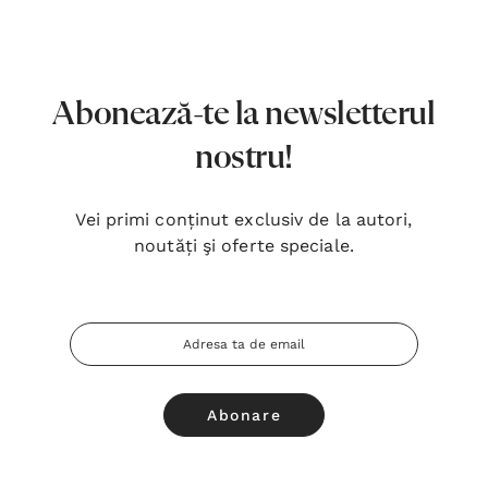
7,00 Lei
180,
Detalii
Detal
Noblețea suferinței - Sabina
Bibli
Abonează-te la newsletterul
Wurmbrand
Lloyd
nostru!
43,00 Lei
67,0
Detalii
Detal
Vei primi conținut exclusiv de la autori,
noutăți şi oferte speciale.
Noul Testament și Psalmii - Tsb
Cânta
17,00 Lei
59,0
Adresa
Detalii
Detal
Email