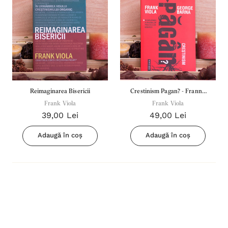
Reimaginarea Bisericii
Crestinism Pagan? - Frannk
Frank Viola
Frank Viola
Viola
39,00 Lei
49,00 Lei
Adaugă în coș
Adaugă în coș
Inima Omului
Bibli