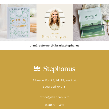
Urmărește-ne @libraria.stephanus
Bibescu Vodă 1, bl. P4, sect. 4,
Bucureşti 040151
office@stephanus.ro
0748 065 431