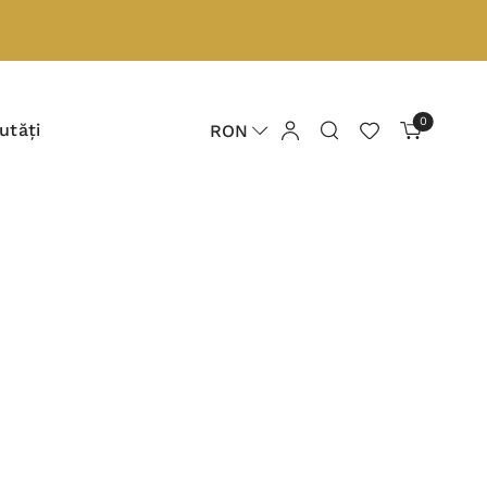
0
utăți
RON