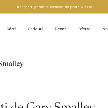
Transport gratuit la comenzi de peste 170 Lei
Cărți
Cadouri
Decor
Oferte
No
Smalley