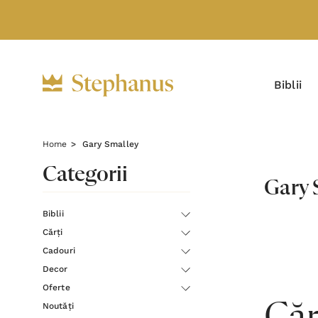
Biblii
Home
Gary Smalley
Categorii
Gary 
Biblii
Cărți
Cadouri
Decor
Oferte
Noutăți