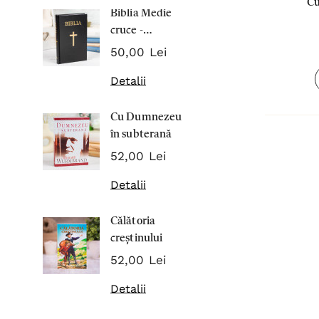
Cu
Biblia Medie
Inima Omul
cruce -
7,00 Lei
Cartonata 063
50,00 Lei
Detalii
Detalii
Noblețea
Cu Dumnezeu
suferinței -
în subterană
Sabina
43,00 Lei
Wurmbran
52,00 Lei
Detalii
Detalii
Noul Testa
Călătoria
și Psalmii - 
creștinului
17,00 Lei
52,00 Lei
Detalii
Detalii