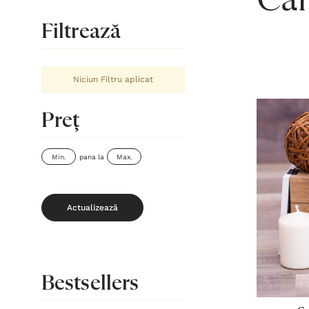
Căr
Filtrează
Niciun Filtru aplicat
Preţ
pana la
Actualizează
Bestsellers