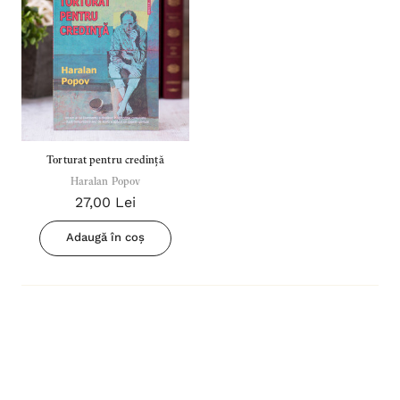
Torturat pentru credință
Haralan Popov
27,00 Lei
Adaugă în coș
Inima Omului
Bibli