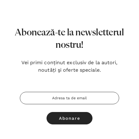
7,00 Lei
180,
Detalii
Detal
Noblețea suferinței - Sabina
Bibli
Abonează-te la newsletterul
Wurmbrand
Lloyd
nostru!
43,00 Lei
67,0
Detalii
Detal
Vei primi conținut exclusiv de la autori,
noutăți şi oferte speciale.
Noul Testament și Psalmii - Tsb
Cânta
17,00 Lei
59,0
Adresa
Detalii
Detal
Email