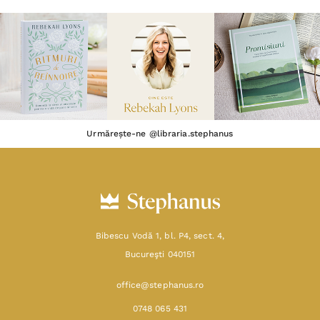
Urmărește-ne @libraria.stephanus
Bibescu Vodă 1, bl. P4, sect. 4,
Bucureşti 040151
office@stephanus.ro
0748 065 431