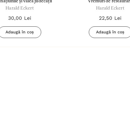
 națiunile și valea judecății
Vremuri de restaura
ui
Biblia pentru
Harald Eckert
Harald Eckert
femei Crem
30,00 Lei
22,50 Lei
180,00 Lei
Adaugă în coș
Adaugă în coș
Detalii
Biblia
povestește
d
despre Isus -
67,00 Lei
Sally Lloyd-
Detalii
Jones
ment
Tsb
Cântați lui
Dumnezeu -
Negru
59,00 Lei
Detalii