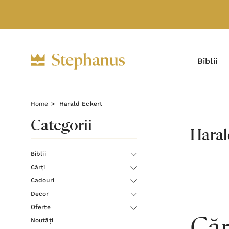
Biblii
Home
Harald Eckert
Categorii
Haral
Biblii
Cărți
Cadouri
Decor
Oferte
Noutăți