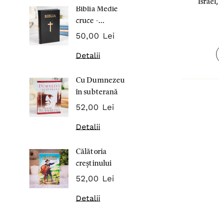
Israel,
Biblia Medie
Inima Omul
cruce -
7,00 Lei
Cartonata 063
50,00 Lei
Detalii
Detalii
Noblețea
Cu Dumnezeu
suferinței -
în subterană
Sabina
43,00 Lei
Wurmbran
52,00 Lei
Detalii
Detalii
Noul Testa
Călătoria
și Psalmii - 
creștinului
17,00 Lei
52,00 Lei
Detalii
Detalii