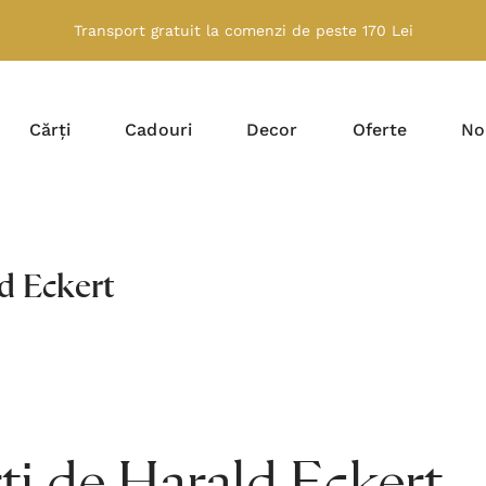
Transport gratuit la comenzi de peste 170 Lei
Cărți
Cadouri
Decor
Oferte
No
d Eckert