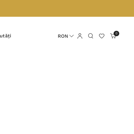
0
utăți
RON