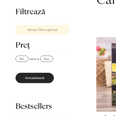
Căr
Filtrează
Niciun Filtru aplicat
Preţ
pana la
Actualizează
Bestsellers