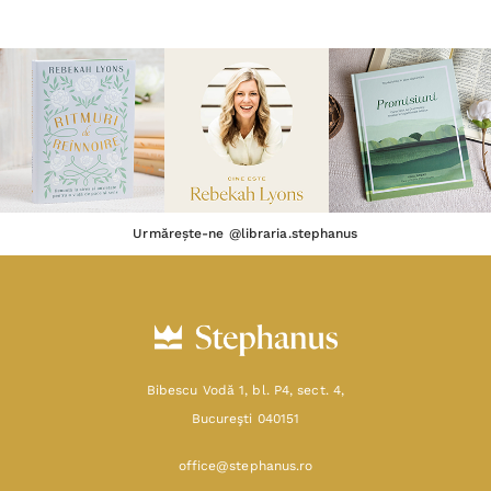
Urmărește-ne @libraria.stephanus
Bibescu Vodă 1, bl. P4, sect. 4,
Bucureşti 040151
office@stephanus.ro