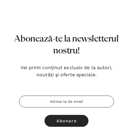
7,00 Lei
180,
Detalii
Detal
Noblețea suferinței - Sabina
Bibli
Wurmbrand
Lloyd
Abonează-te la newsletterul
43,00 Lei
67,0
nostru!
Detalii
Detal
Vei primi conținut exclusiv de la autori,
Noul Testament și Psalmii - Tsb
Cânta
noutăți şi oferte speciale.
17,00 Lei
59,0
Detalii
Detal
Adresa
Email