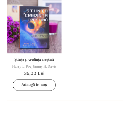
Știința și credința creștină
Harry L. Poe, Jimmy H. Davis
35,00 Lei
Adaugă în coș
Inima Omului
Bibli