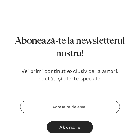
7,00 Lei
180,
Detalii
Detal
Noblețea suferinței - Sabina
Bibli
Wurmbrand
Lloyd
Abonează-te la newsletterul
43,00 Lei
67,0
nostru!
Detalii
Detal
Vei primi conținut exclusiv de la autori,
Noul Testament și Psalmii - Tsb
Cânta
noutăți şi oferte speciale.
17,00 Lei
59,0
Detalii
Detal
Adresa
Email