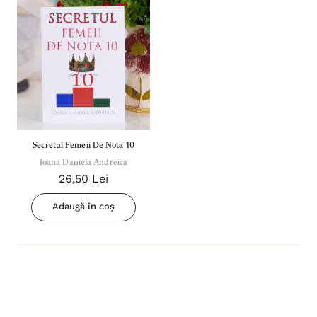
Secretul Femeii De Nota 10
Ioana Daniela Andreica
26,50 Lei
Adaugă în coș
Inima Omului
Bibli