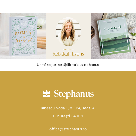
Urmărește-ne @libraria.stephanus
Bibescu Vodă 1, bl. P4, sect. 4,
Bucureşti 040151
office@stephanus.ro