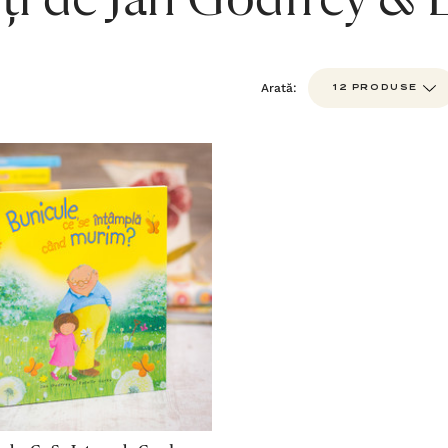
ți de Jan Godfrey & 
Arată: