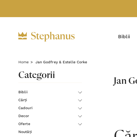
Biblii
Home
Jan Godfrey & Estelle Corke
Categorii
Jan G
Biblii
Cărți
Cadouri
Decor
Oferte
Noutăți