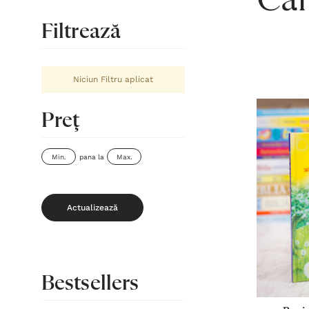
Căr
Filtrează
Niciun Filtru aplicat
Preţ
pana la
Actualizează
Bestsellers