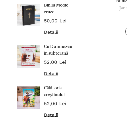
Bunic
Biblia Medie
Inima Omul
Jan
cruce -
7,00 Lei
Cartonata 063
50,00 Lei
Detalii
Detalii
Noblețea
Cu Dumnezeu
suferinței -
în subterană
Sabina
43,00 Lei
Wurmbran
52,00 Lei
Detalii
Detalii
Noul Testa
Călătoria
și Psalmii - 
creștinului
17,00 Lei
52,00 Lei
Detalii
Detalii