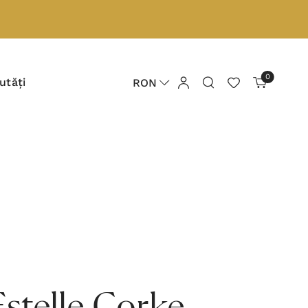
0
utăți
RON