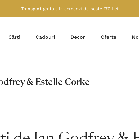
Transport gratuit la comenzi de peste 170 Lei
Cărți
Cadouri
Decor
Oferte
No
odfrey & Estelle Corke