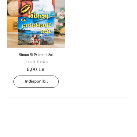
Simon Si Prietenii Sai
Jean A. Davies
6,00 Lei
Indisponibil
Inima Omului
Bibli