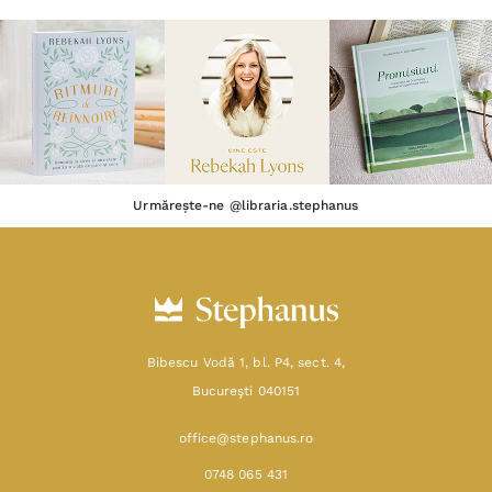
Urmărește-ne @libraria.stephanus
Bibescu Vodă 1, bl. P4, sect. 4,
Bucureşti 040151
office@stephanus.ro
0748 065 431