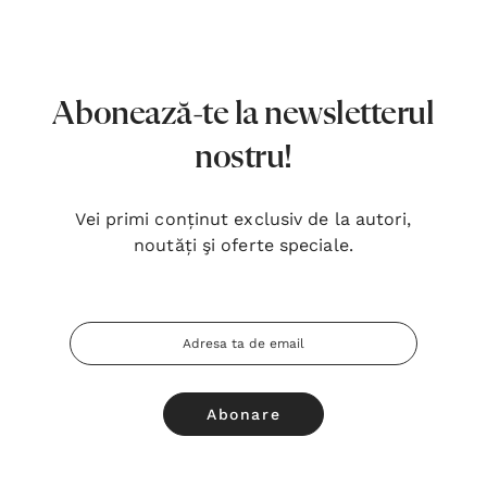
7,00 Lei
180,
Detalii
Detal
Noblețea suferinței - Sabina
Bibli
Abonează-te la newsletterul
Wurmbrand
Lloyd
nostru!
43,00 Lei
67,0
Detalii
Detal
Vei primi conținut exclusiv de la autori,
noutăți şi oferte speciale.
Noul Testament și Psalmii - Tsb
Cânta
17,00 Lei
59,0
Adresa
Detalii
Detal
Email