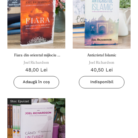
Fiara din orientul mijlociu -
Anticristul Islamic
Joel Richardson
Joel Richardson
Joel Richardson
48,00 Lei
40,50 Lei
Adaugă în coș
Indisponibil
Stoc Epuizat
Inima Omului
Bibli