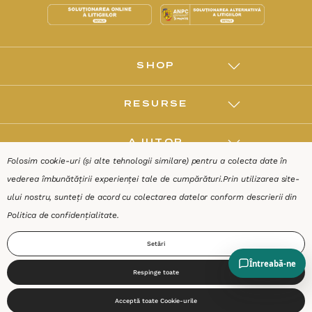
SHOP
RESURSE
AJUTOR
Folosim cookie-uri (și alte tehnologii similare) pentru a colecta date în
vederea îmbunătățirii experienței tale de cumpărături.
Prin utilizarea site-
DESPRE
ului nostru, sunteți de acord cu colectarea datelor conform descrierii din
Politica de confidențialitate
.
Termeni & Condiții
Confidențialitate
Date de identificare
Setări
Respinge toate
0
Acceptă toate Cookie-urile