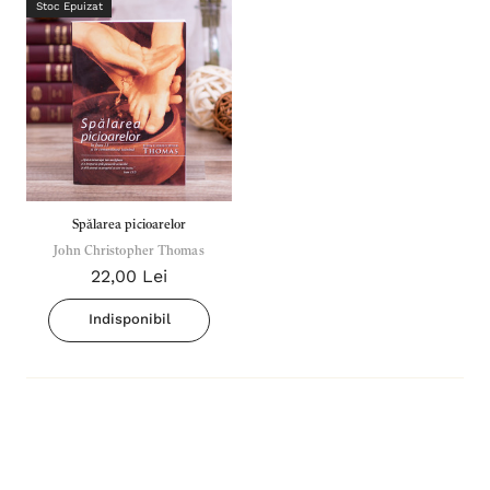
Stoc Epuizat
Spălarea picioarelor
John Christopher Thomas
22,00 Lei
Indisponibil
Inima Omului
Bibli