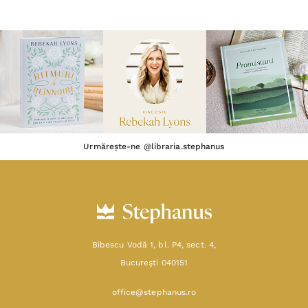
Urmărește-ne @libraria.stephanus
Bibescu Vodă 1, bl. P4, sect. 4,
Bucureşti 040151
office@stephanus.ro