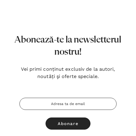
7,00 Lei
180,
Detalii
Detal
Noblețea suferinței - Sabina
Bibli
Wurmbrand
Lloyd
Abonează-te la newsletterul
43,00 Lei
67,0
nostru!
Detalii
Detal
Vei primi conținut exclusiv de la autori,
Noul Testament și Psalmii - Tsb
Cânta
noutăți şi oferte speciale.
17,00 Lei
59,0
Detalii
Detal
Adresa
Email