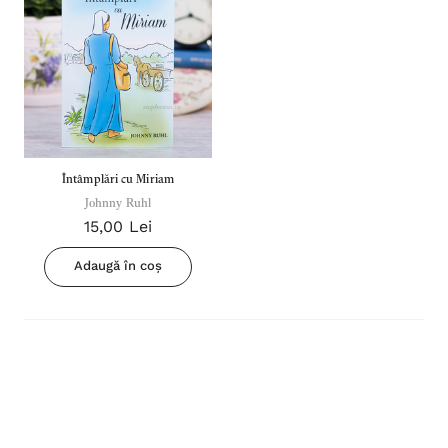
Întâmplări cu Miriam
Johnny Ruhl
15,00 Lei
Adaugă în coș
Inima Omului
Bibli