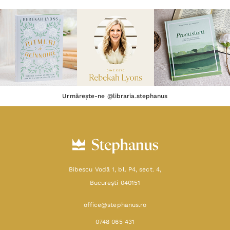
Urmărește-ne @libraria.stephanus
Bibescu Vodă 1, bl. P4, sect. 4,
Bucureşti 040151
office@stephanus.ro
0748 065 431