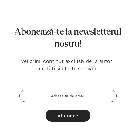
7,00 Lei
180,
Detalii
Detal
Noblețea suferinței - Sabina
Bibli
Abonează-te la newsletterul
Wurmbrand
Lloyd
nostru!
43,00 Lei
67,0
Detalii
Detal
Vei primi conținut exclusiv de la autori,
noutăți şi oferte speciale.
Noul Testament și Psalmii - Tsb
Cânta
17,00 Lei
59,0
Adresa
Detalii
Detal
Email