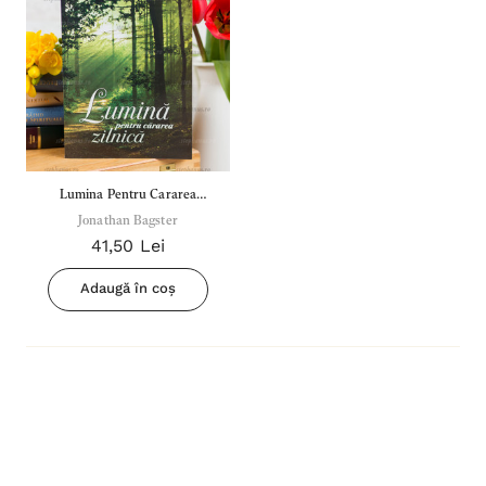
Lumina Pentru Cararea
Jonathan Bagster
Zilnica
41,50 Lei
Adaugă în coș
Inima Omului
Bibli