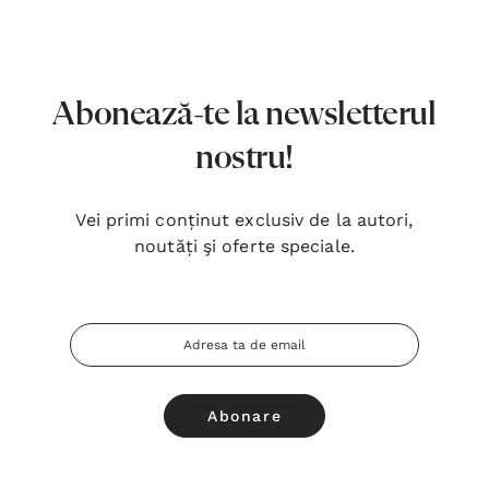
7,00 Lei
180,
Detalii
Detal
Noblețea suferinței - Sabina
Bibli
Abonează-te la newsletterul
Wurmbrand
Lloyd
nostru!
43,00 Lei
67,0
Detalii
Detal
Vei primi conținut exclusiv de la autori,
noutăți şi oferte speciale.
Noul Testament și Psalmii - Tsb
Cânta
17,00 Lei
59,0
Adresa
Detalii
Detal
Email