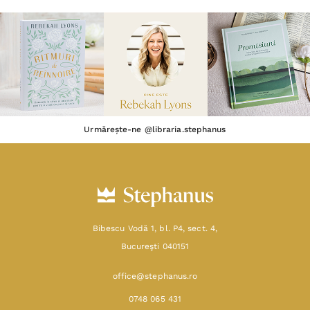
Urmărește-ne @libraria.stephanus
Bibescu Vodă 1, bl. P4, sect. 4,
Bucureşti 040151
office@stephanus.ro
0748 065 431