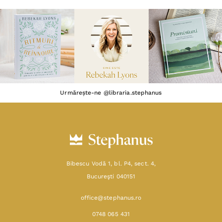
Urmărește-ne @libraria.stephanus
Bibescu Vodă 1, bl. P4, sect. 4,
Bucureşti 040151
office@stephanus.ro
0748 065 431