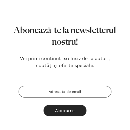
7,00 Lei
180,
Detalii
Detal
Noblețea suferinței - Sabina
Bibli
Abonează-te la newsletterul
Wurmbrand
Lloyd
nostru!
43,00 Lei
67,0
Detalii
Detal
Vei primi conținut exclusiv de la autori,
noutăți şi oferte speciale.
Noul Testament și Psalmii - Tsb
Cânta
17,00 Lei
59,0
Adresa
Detalii
Detal
Email