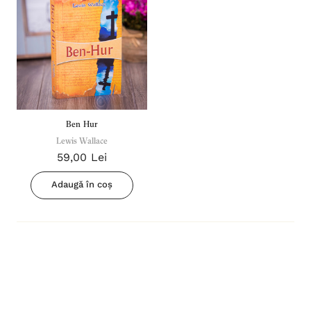
Ben Hur
Lewis Wallace
59,00 Lei
Adaugă în coș
Inima Omului
Bibli