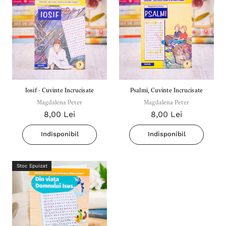
Iosif - Cuvinte Incrucisate
Psalmi, Cuvinte Incrucisate
Magdalena Peter
Magdalena Peter
8,00 Lei
8,00 Lei
Indisponibil
Indisponibil
Stoc Epuizat
Inima Omului
Bibli