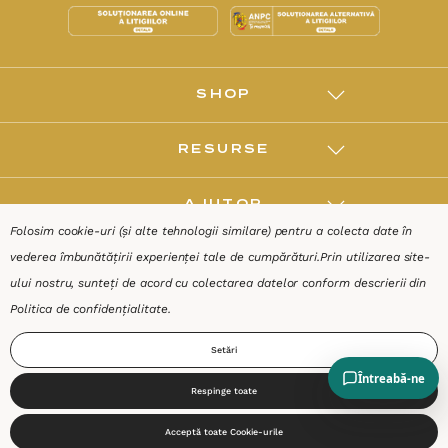
SHOP
RESURSE
AJUTOR
Folosim cookie-uri (și alte tehnologii similare) pentru a colecta date în
vederea îmbunătățirii experienței tale de cumpărături.
Prin utilizarea site-
DESPRE
ului nostru, sunteți de acord cu colectarea datelor conform descrierii din
Politica de confidențialitate
.
Termeni & Condiții
Confidențialitate
Date de identificare
Setări
Respinge toate
0
Acceptă toate Cookie-urile