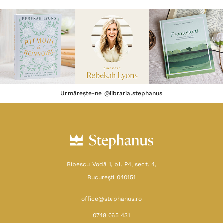
Urmărește-ne @libraria.stephanus
Bibescu Vodă 1, bl. P4, sect. 4,
Bucureşti 040151
office@stephanus.ro
0748 065 431