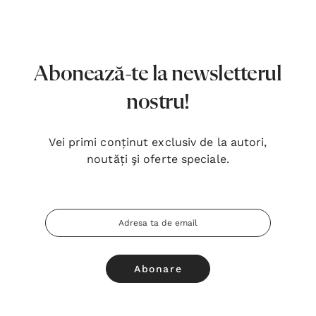
7,00 Lei
180,
Detalii
Detal
Noblețea suferinței - Sabina
Bibli
Abonează-te la newsletterul
Wurmbrand
Lloyd
nostru!
43,00 Lei
67,0
Detalii
Detal
Vei primi conținut exclusiv de la autori,
noutăți şi oferte speciale.
Noul Testament și Psalmii - Tsb
Cânta
17,00 Lei
59,0
Adresa
Detalii
Detal
Email