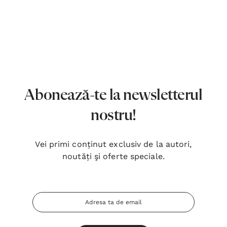
7,00 Lei
180,
Detalii
Detal
Noblețea suferinței - Sabina
Bibli
Wurmbrand
Lloyd
43,00 Lei
67,0
Abonează-te la newsletterul
Detalii
Detal
nostru!
Noul Testament și Psalmii - Tsb
Cânta
17,00 Lei
59,0
Vei primi conținut exclusiv de la autori,
noutăți şi oferte speciale.
Detalii
Detal
Adresa
Email