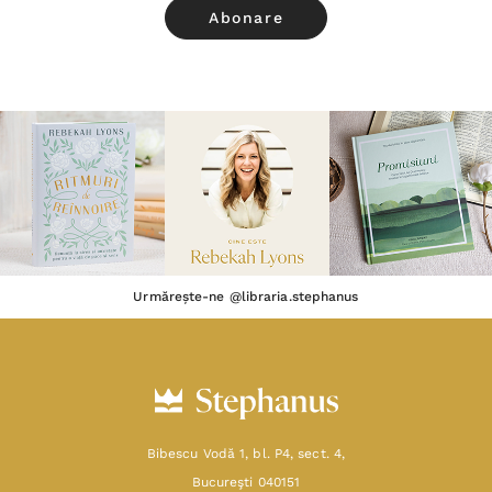
Urmărește-ne @libraria.stephanus
Bibescu Vodă 1, bl. P4, sect. 4,
Bucureşti 040151