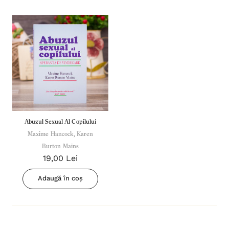
Abuzul Sexual Al Copilului
Maxime Hancock, Karen
Burton Mains
19,00 Lei
Adaugă în coș
Inima Omului
Bibli