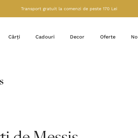
Transport gratuit la comenzi de peste 170 Lei
Cărți
Cadouri
Decor
Oferte
No
s