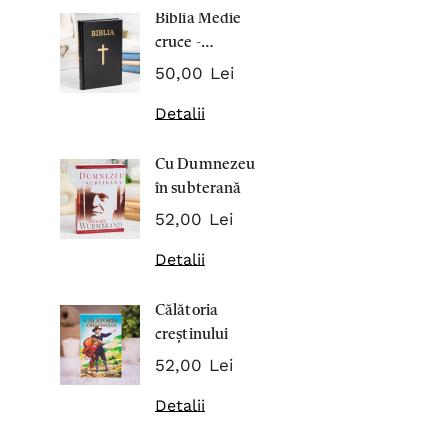
Biblia Medie
Inima Omul
cruce -
7,00 Lei
Cartonata 063
50,00 Lei
Detalii
Detalii
Noblețea
Cu Dumnezeu
suferinței -
în subterană
Sabina
43,00 Lei
Wurmbran
52,00 Lei
Detalii
Detalii
Noul Testa
Călătoria
și Psalmii - 
creștinului
17,00 Lei
52,00 Lei
Detalii
Detalii