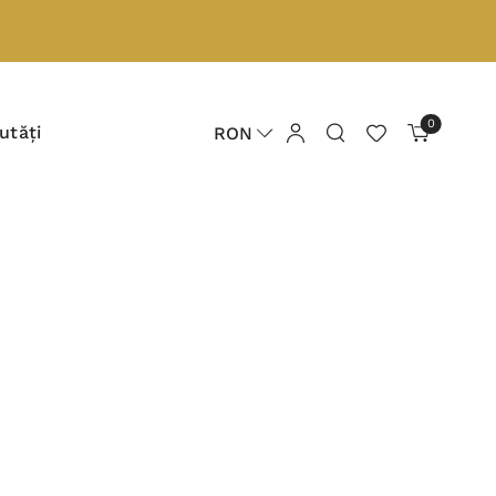
0
utăți
RON