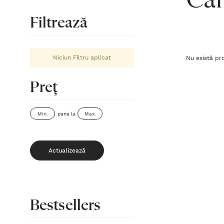
Căr
Filtrează
Niciun Filtru aplicat
Nu există pr
Preţ
pana la
Actualizează
Bestsellers