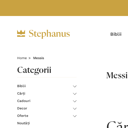
Biblii
Home
Messis
Categorii
Messi
Biblii
Cărți
Cadouri
Decor
Oferte
Noutăți