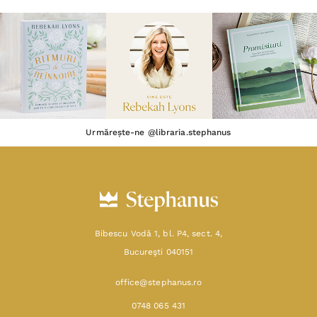
Urmărește-ne @libraria.stephanus
Bibescu Vodă 1, bl. P4, sect. 4,
Bucureşti 040151
office@stephanus.ro
0748 065 431