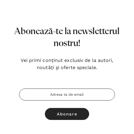
7,00 Lei
180,
Detalii
Detal
Noblețea suferinței - Sabina
Bibli
Abonează-te la newsletterul
Wurmbrand
Lloyd
nostru!
43,00 Lei
67,0
Detalii
Detal
Vei primi conținut exclusiv de la autori,
noutăți şi oferte speciale.
Noul Testament și Psalmii - Tsb
Cânta
17,00 Lei
59,0
Adresa
Detalii
Detal
Email