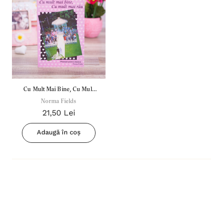
Cu Mult Mai Bine, Cu Mult
Norma Fields
Mai Rau
21,50 Lei
Adaugă în coș
Inima Omului
Bibli