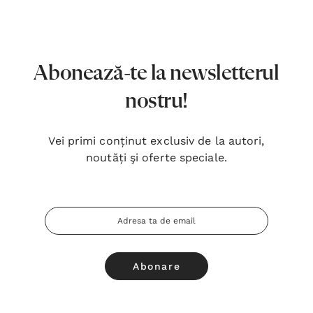
7,00 Lei
180,
Detalii
Detal
Noblețea suferinței - Sabina
Bibli
Abonează-te la newsletterul
Wurmbrand
Lloyd
nostru!
43,00 Lei
67,0
Detalii
Detal
Vei primi conținut exclusiv de la autori,
noutăți şi oferte speciale.
Noul Testament și Psalmii - Tsb
Cânta
17,00 Lei
59,0
Adresa
Detalii
Detal
Email