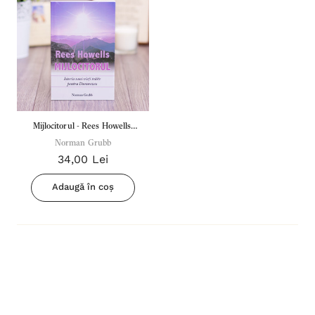
Mijlocitorul - Rees Howells.
Istoria unei vieți trăite pentru
Norman Grubb
34,00 Lei
Dumnezeu
Adaugă în coș
Inima Omului
Bibli