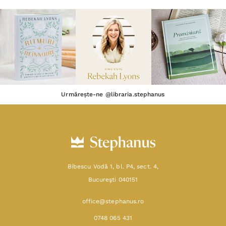
Urmărește-ne @libraria.stephanus
Bibescu Vodă 1, bl. P4, sect. 4,
Bucureşti 040151
office@stephanus.ro
0748 065 431