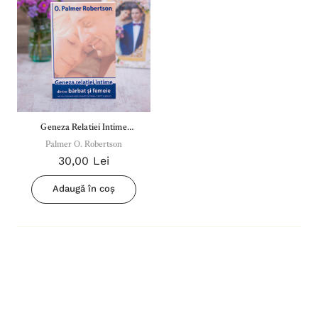
Geneza Relatiei Intime
Dintre Barbat Si Femeie
Palmer O. Robertson
30,00 Lei
Adaugă în coș
Inima Omului
Bibli