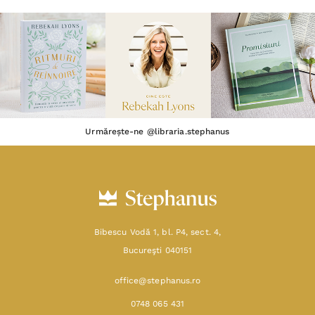
Urmărește-ne @libraria.stephanus
Bibescu Vodă 1, bl. P4, sect. 4,
Bucureşti 040151
office@stephanus.ro
0748 065 431