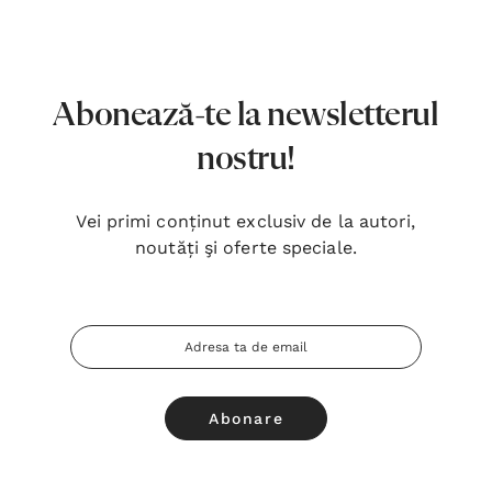
7,00 Lei
180,
Detalii
Detal
Noblețea suferinței - Sabina
Bibli
Abonează-te la newsletterul
Wurmbrand
Lloyd
nostru!
43,00 Lei
67,0
Detalii
Detal
Vei primi conținut exclusiv de la autori,
noutăți şi oferte speciale.
Noul Testament și Psalmii - Tsb
Cânta
17,00 Lei
59,0
Adresa
Detalii
Detal
Email