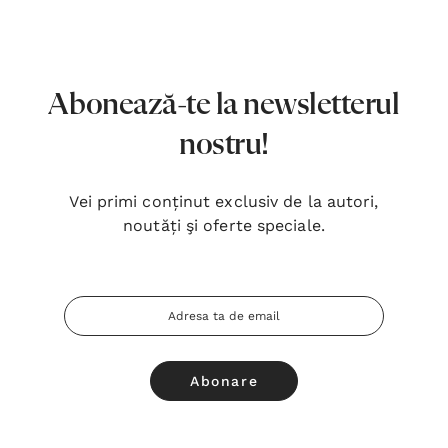
7,00 Lei
180,
Detalii
Detal
Noblețea suferinței - Sabina
Bibli
Abonează-te la newsletterul
Wurmbrand
Lloyd
nostru!
43,00 Lei
67,0
Detalii
Detal
Vei primi conținut exclusiv de la autori,
noutăți şi oferte speciale.
Noul Testament și Psalmii - Tsb
Cânta
17,00 Lei
59,0
Adresa
Detalii
Detal
Email