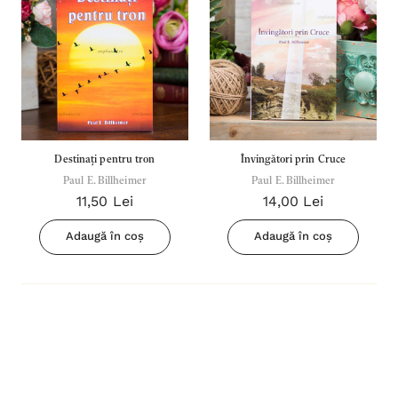
Destinați pentru tron
Învingători prin Cruce
Paul E. Billheimer
Paul E. Billheimer
11,50 Lei
14,00 Lei
Adaugă în coș
Adaugă în coș
Inima Omului
Bibli