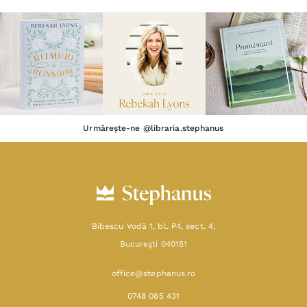
Urmărește-ne @libraria.stephanus
Bibescu Vodă 1, bl. P4, sect. 4,
Bucureşti 040151
office@stephanus.ro
0748 065 431