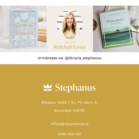
Urmărește-ne @libraria.stephanus
Bibescu Vodă 1, bl. P4, sect. 4,
Bucureşti 040151
office@stephanus.ro
0748 065 431