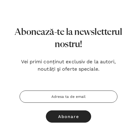
7,00 Lei
180,
Detalii
Detal
Noblețea suferinței - Sabina
Bibli
Abonează-te la newsletterul
Wurmbrand
Lloyd
nostru!
43,00 Lei
67,0
Detalii
Detal
Vei primi conținut exclusiv de la autori,
noutăți şi oferte speciale.
Noul Testament și Psalmii - Tsb
Cânta
17,00 Lei
59,0
Adresa
Detalii
Detal
Email