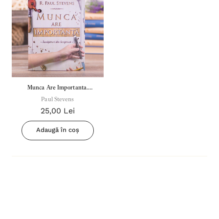
Munca Are Importanta.
Invataturi Din Scriptura
Paul Stevens
25,00 Lei
Adaugă în coș
Inima Omului
Bibli