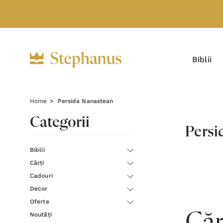
Biblii
Home
Persida Nanastean
Categorii
Persi
Biblii
Cărți
Cadouri
Decor
Oferte
Noutăți