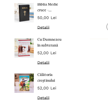
Biblia Medie
Inima Omul
cruce -
7,00 Lei
Cartonata 063
50,00 Lei
Detalii
Detalii
Noblețea
Cu Dumnezeu
suferinței -
în subterană
Sabina
43,00 Lei
Wurmbran
52,00 Lei
Detalii
Detalii
Noul Testa
Călătoria
și Psalmii - 
creștinului
17,00 Lei
52,00 Lei
Detalii
Detalii