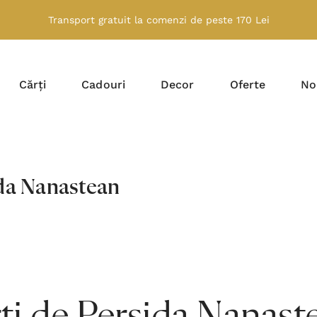
Transport gratuit la comenzi de peste 170 Lei
Cărți
Cadouri
Decor
Oferte
No
da Nanastean