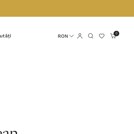
0
utăți
RON