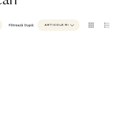
ean
Filtrează După: