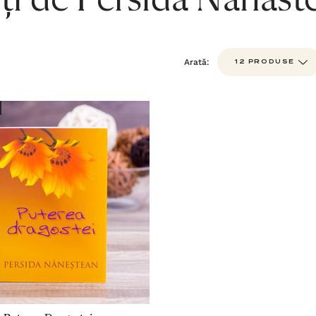
ți de Persida Nanast
Arată: