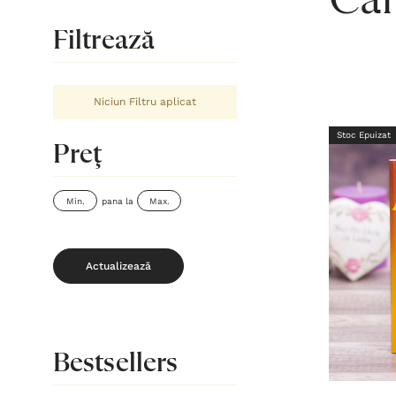
Căr
Filtrează
Niciun Filtru aplicat
Stoc Epuizat
Preţ
pana la
Actualizează
Bestsellers