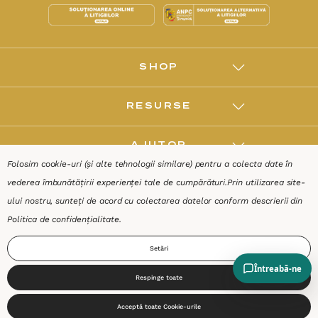
SHOP
RESURSE
AJUTOR
Folosim cookie-uri (și alte tehnologii similare) pentru a colecta date în
vederea îmbunătățirii experienței tale de cumpărături.
Prin utilizarea site-
DESPRE
ului nostru, sunteți de acord cu colectarea datelor conform descrierii din
Politica de confidențialitate
.
Termeni & Condiții
Confidențialitate
Date de identificare
Setări
Respinge toate
0
Acceptă toate Cookie-urile