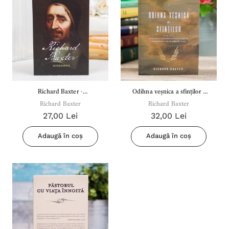
Richard Baxter -
Odihna veșnica a sfinților -
Richard Baxter
Autobiografie
Richard Baxter
Richard Baxter
27,00 Lei
32,00 Lei
Adaugă în coș
Adaugă în coș
Inima Omului
Bibli