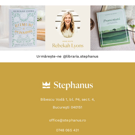
Urmărește-ne @libraria.stephanus
Bibescu Vodă 1, bl. P4, sect. 4,
Bucureşti 040151
office@stephanus.ro
0748 065 431