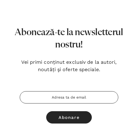
7,00 Lei
180,
Detalii
Detal
Noblețea suferinței - Sabina
Bibli
Abonează-te la newsletterul
Wurmbrand
Lloyd
nostru!
43,00 Lei
67,0
Detalii
Detal
Vei primi conținut exclusiv de la autori,
noutăți şi oferte speciale.
Noul Testament și Psalmii - Tsb
Cânta
17,00 Lei
59,0
Adresa
Detalii
Detal
Email