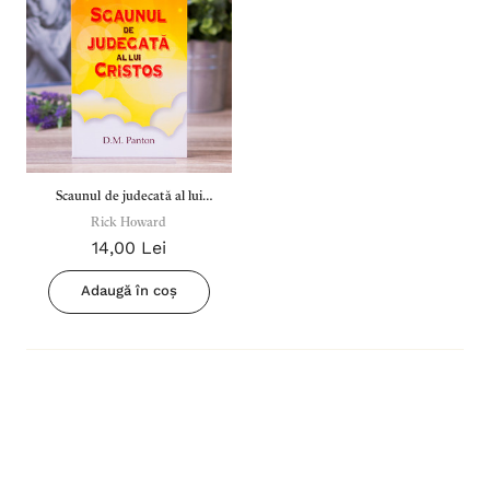
Scaunul de judecată al lui
Rick Howard
Cristos
14,00 Lei
Adaugă în coș
Inima Omului
Bibli