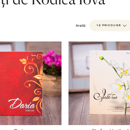
ți de Rodica Iova
Arată: