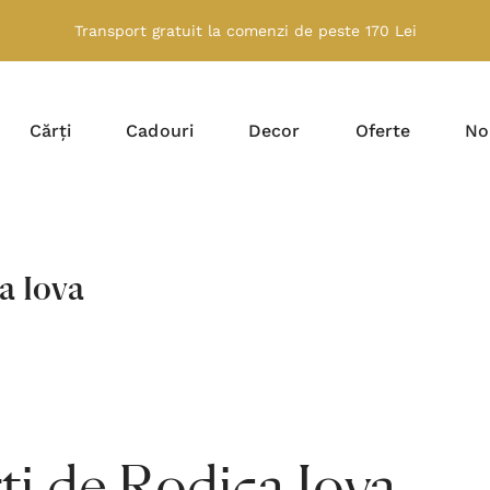
Transport gratuit la comenzi de peste 170 Lei
Cărți
Cadouri
Decor
Oferte
No
a Iova