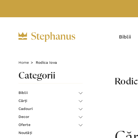
Biblii
Home
Rodica Iova
Categorii
Rodic
Biblii
Cărți
Cadouri
Decor
Oferte
Noutăți