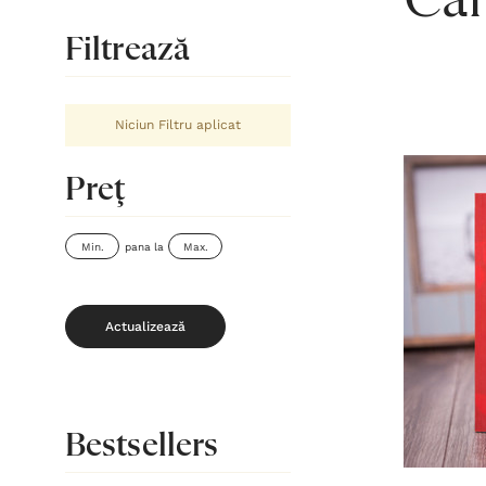
Căr
Filtrează
Niciun Filtru aplicat
Preţ
pana la
Actualizează
Bestsellers