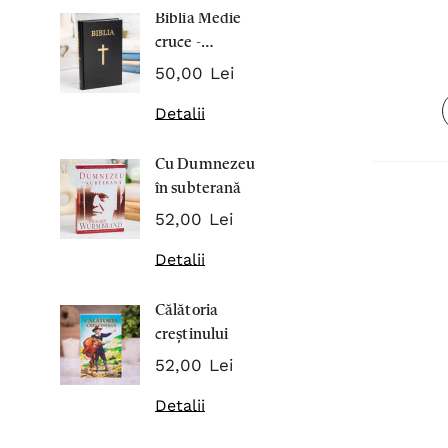
Biblia Medie
Inima Omul
cruce -
7,00 Lei
Cartonata 063
50,00 Lei
Detalii
Detalii
Noblețea
Cu Dumnezeu
suferinței -
în subterană
Sabina
43,00 Lei
Wurmbran
52,00 Lei
Detalii
Detalii
Noul Testa
Călătoria
și Psalmii - 
creștinului
17,00 Lei
52,00 Lei
Detalii
Detalii