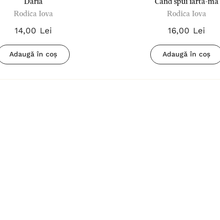
Daria
Când spui iartă-mă
ui
Biblia pentru
Rodica Iova
Rodica Iova
femei Crem
14,00 Lei
16,00 Lei
180,00 Lei
Adaugă în coș
Adaugă în coș
Detalii
Biblia
povestește
d
despre Isus -
67,00 Lei
Sally Lloyd-
Detalii
Jones
ment
Tsb
Cântați lui
Dumnezeu -
Negru
59,00 Lei
Detalii