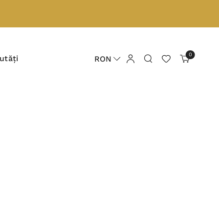
0
utăți
RON