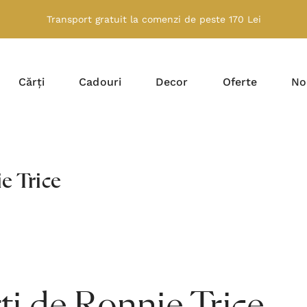
Transport gratuit la comenzi de peste 170 Lei
Cărți
Cadouri
Decor
Oferte
No
e Trice