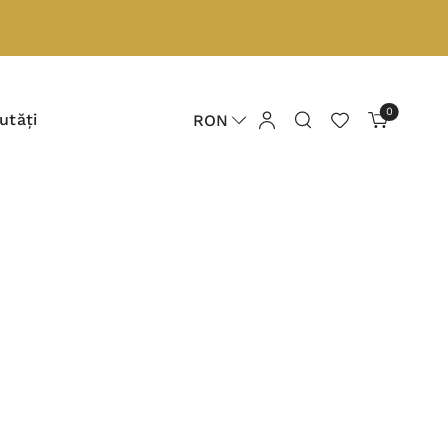
0
utăți
RON