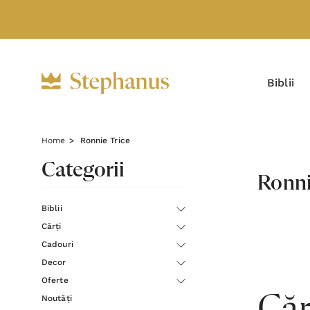
Biblii
Home
Ronnie Trice
Categorii
Ronni
Biblii
Cărți
Cadouri
Decor
Oferte
Noutăți