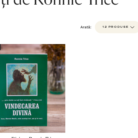
ți de Ronnie Trice
Arată: