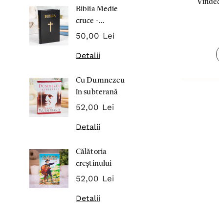
Vindec
Biblia Medie
Inima Omul
cruce -
7,00 Lei
Cartonata 063
50,00 Lei
Detalii
Detalii
Noblețea
Cu Dumnezeu
suferinței -
în subterană
Sabina
43,00 Lei
Wurmbran
52,00 Lei
Detalii
Detalii
Noul Testa
Călătoria
și Psalmii - 
creștinului
17,00 Lei
52,00 Lei
Detalii
Detalii