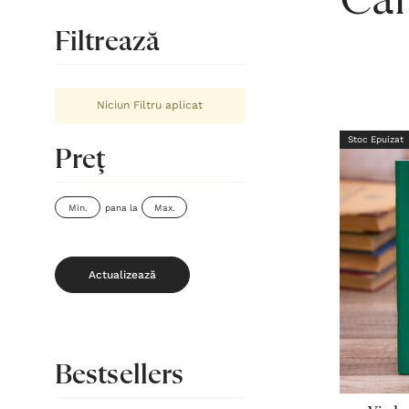
Căr
Filtrează
Niciun Filtru aplicat
Stoc Epuizat
Preţ
pana la
Actualizează
Bestsellers