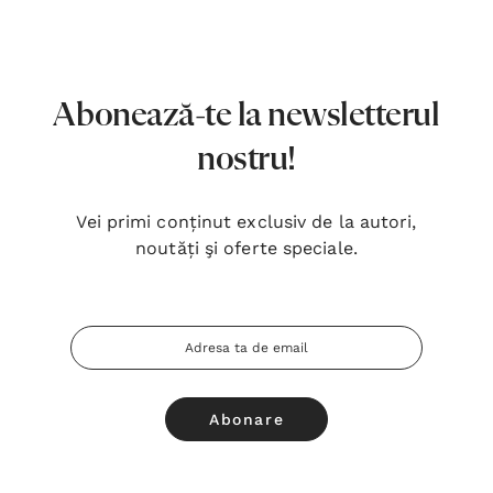
7,00 Lei
180,
Detalii
Detal
Noblețea suferinței - Sabina
Bibli
Abonează-te la newsletterul
Wurmbrand
Lloyd
nostru!
43,00 Lei
67,0
Detalii
Detal
Vei primi conținut exclusiv de la autori,
noutăți şi oferte speciale.
Noul Testament și Psalmii - Tsb
Cânta
17,00 Lei
59,0
Adresa
Detalii
Detal
Email