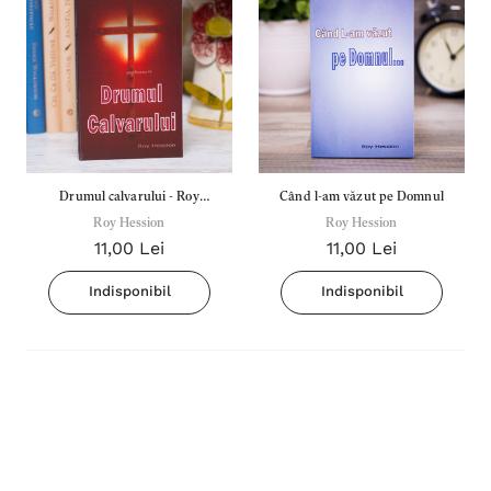
Drumul calvarului - Roy
Când l-am văzut pe Domnul
Roy Hession
Hession
Roy Hession
11,00 Lei
11,00 Lei
Indisponibil
Indisponibil
Inima Omului
Bibli