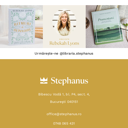
Urmărește-ne @libraria.stephanus
Bibescu Vodă 1, bl. P4, sect. 4,
Bucureşti 040151
office@stephanus.ro
0748 065 431