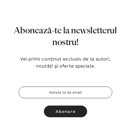
7,00 Lei
180,
Detalii
Detal
Noblețea suferinței - Sabina
Bibli
Abonează-te la newsletterul
Wurmbrand
Lloyd
nostru!
43,00 Lei
67,0
Detalii
Detal
Vei primi conținut exclusiv de la autori,
noutăți şi oferte speciale.
Noul Testament și Psalmii - Tsb
Cânta
17,00 Lei
59,0
Adresa
Detalii
Detal
Email