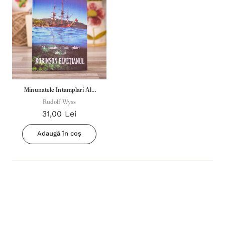
Minunatele Intamplari Ale
Lui Robinson Elvetianul
Rudolf Wyss
31,00 Lei
Adaugă în coș
Inima Omului
Bibli