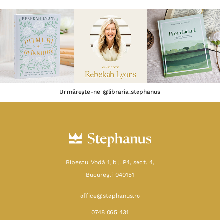
Urmărește-ne @libraria.stephanus
Bibescu Vodă 1, bl. P4, sect. 4,
Bucureşti 040151
office@stephanus.ro
0748 065 431