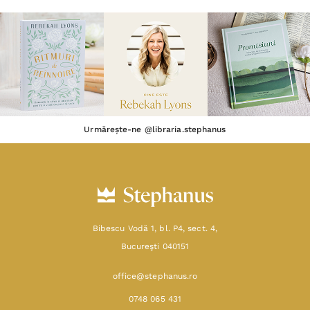
Urmărește-ne @libraria.stephanus
Bibescu Vodă 1, bl. P4, sect. 4,
Bucureşti 040151
office@stephanus.ro
0748 065 431