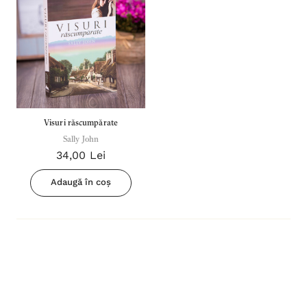
Visuri răscumpărate
Sally John
34,00 Lei
Adaugă în coș
Inima Omului
Bibli