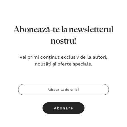
7,00 Lei
180,
Detalii
Detal
Noblețea suferinței - Sabina
Bibli
Abonează-te la newsletterul
Wurmbrand
Lloyd
nostru!
43,00 Lei
67,0
Detalii
Detal
Vei primi conținut exclusiv de la autori,
noutăți şi oferte speciale.
Noul Testament și Psalmii - Tsb
Cânta
17,00 Lei
59,0
Adresa
Detalii
Detal
Email