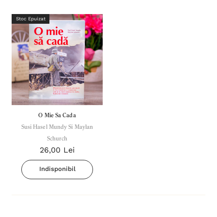
Stoc Epuizat
O Mie Sa Cada
Susi Hasel Mundy Si Maylan
Schurch
26,00 Lei
Indisponibil
Inima Omului
Bibli