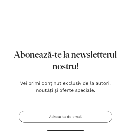
7,00 Lei
180,
Detalii
Detal
Noblețea suferinței - Sabina
Bibli
Wurmbrand
Lloyd
43,00 Lei
67,0
Abonează-te la newsletterul
Detalii
Detal
nostru!
Noul Testament și Psalmii - Tsb
Cânta
17,00 Lei
59,0
Vei primi conținut exclusiv de la autori,
noutăți şi oferte speciale.
Detalii
Detal
Adresa
Email