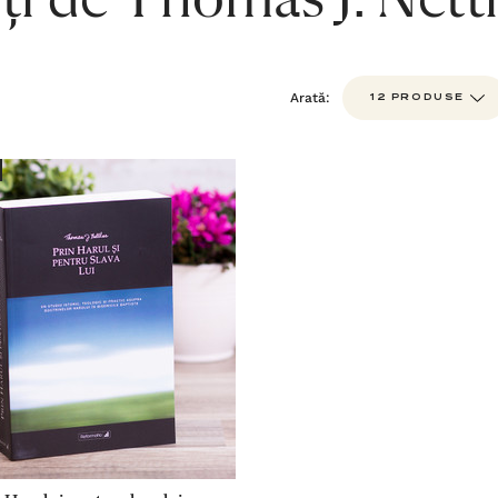
ți de Thomas J. Nett
Arată: