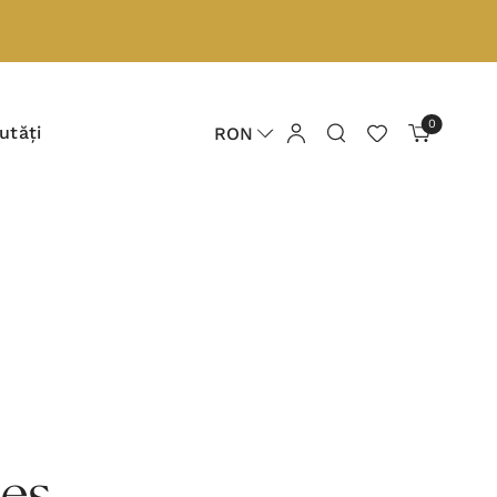
0
utăți
RON