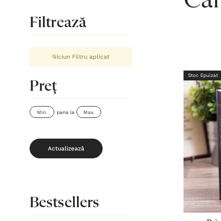
Căr
Filtrează
Niciun Filtru aplicat
Stoc Epuizat
Preţ
pana la
Actualizează
Bestsellers