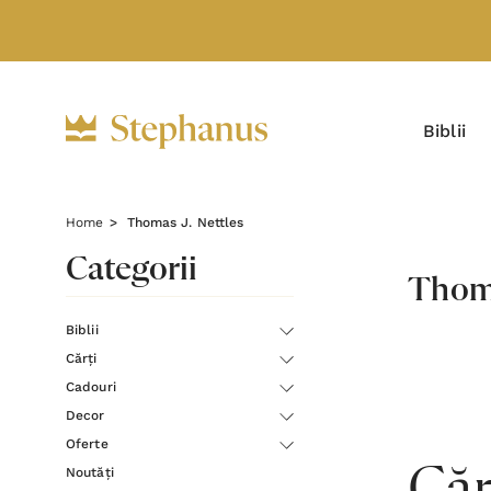
Biblii
Home
Thomas J. Nettles
Categorii
Thoma
Biblii
Cărți
Cadouri
Decor
Oferte
Noutăți