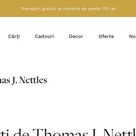
Transport gratuit la comenzi de peste 170 Lei
Cărți
Cadouri
Decor
Oferte
No
s J. Nettles