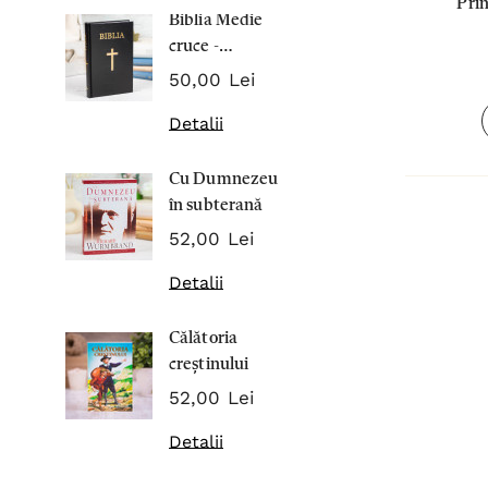
Prin
Biblia Medie
Inima Omul
cruce -
7,00 Lei
Cartonata 063
50,00 Lei
Detalii
Detalii
Noblețea
Cu Dumnezeu
suferinței -
în subterană
Sabina
43,00 Lei
Wurmbran
52,00 Lei
Detalii
Detalii
Noul Testa
Călătoria
și Psalmii - 
creștinului
17,00 Lei
52,00 Lei
Detalii
Detalii