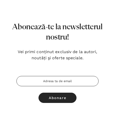
7,00 Lei
180,
Detalii
Detal
Noblețea suferinței - Sabina
Bibli
Abonează-te la newsletterul
Wurmbrand
Lloyd
nostru!
43,00 Lei
67,0
Detalii
Detal
Vei primi conținut exclusiv de la autori,
noutăți şi oferte speciale.
Noul Testament și Psalmii - Tsb
Cânta
17,00 Lei
59,0
Adresa
Detalii
Detal
Email