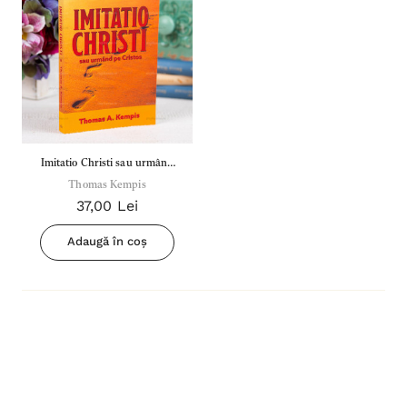
Imitatio Christi sau urmând
Thomas Kempis
pe Cristos
37,00 Lei
Adaugă în coș
Inima Omului
Bibli