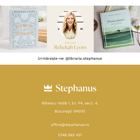
Urmărește-ne @libraria.stephanus
Bibescu Vodă 1, bl. P4, sect. 4,
Bucureşti 040151
office@stephanus.ro
0748 065 431