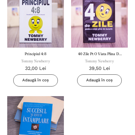
Principiul 4:8
40 Zile Pt O Viata Plina De
Tommy Newberry
Tommy Newberry
Bucurie
32,00 Lei
39,50 Lei
Adaugă în coș
Adaugă în coș
Inima Omului
Bibli