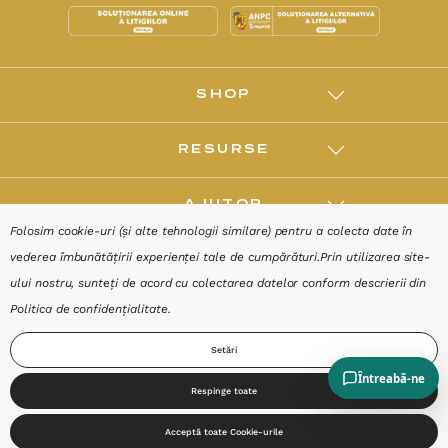
SHOP
RESURSE
AJUTOR
Folosim cookie-uri (și alte tehnologii similare) pentru a colecta date în
vederea îmbunătățirii experienței tale de cumpărături.
Prin utilizarea site-
DESPRE
ului nostru, sunteți de acord cu colectarea datelor conform descrierii din
Politica de confidențialitate
.
Termeni & Condiții
Confidențialitate
Date de identificare
Setări
Respinge toate
0
Acceptă toate Cookie-urile