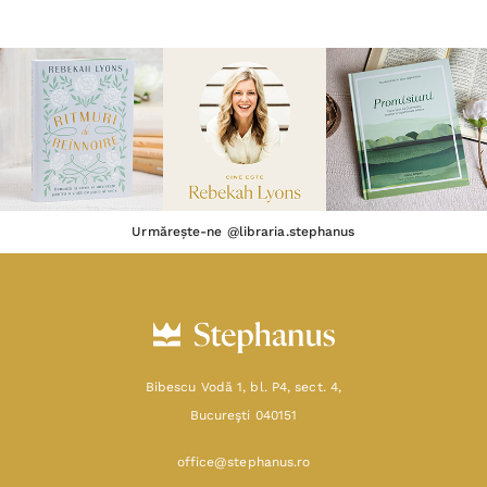
Urmărește-ne @libraria.stephanus
Bibescu Vodă 1, bl. P4, sect. 4,
Bucureşti 040151
office@stephanus.ro