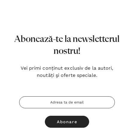
7,00 Lei
180,
Detalii
Detal
Noblețea suferinței - Sabina
Bibli
Wurmbrand
Lloyd
Abonează-te la newsletterul
43,00 Lei
67,0
nostru!
Detalii
Detal
Vei primi conținut exclusiv de la autori,
Noul Testament și Psalmii - Tsb
Cânta
noutăți şi oferte speciale.
17,00 Lei
59,0
Detalii
Detal
Adresa
Email