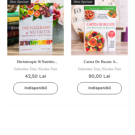
Stoc Epuizat
Stoc Epuizat
Dietoterapie Si Nutritie
Cartea De Bucate A
Bazata Pe Alimente Vegetale
Valentina Dan, Nicolae Dan
Valentina Dan, Nicolae Dan
Centrului Herghelia
42,50 Lei
90,00 Lei
Integrale - Vol. 1
Indisponibil
Indisponibil
Inima Omului
Bibli