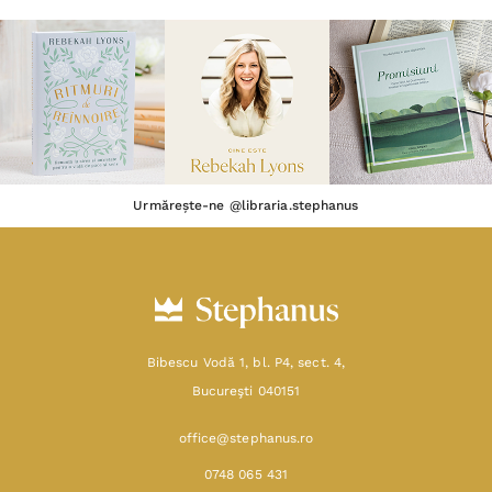
Urmărește-ne @libraria.stephanus
Bibescu Vodă 1, bl. P4, sect. 4,
Bucureşti 040151
office@stephanus.ro
0748 065 431