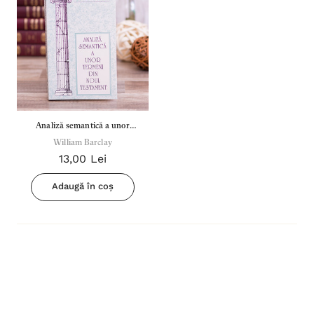
Analiză semantică a unor
termeni din N.T.
William Barclay
13,00 Lei
Adaugă în coș
Inima Omului
Bibli