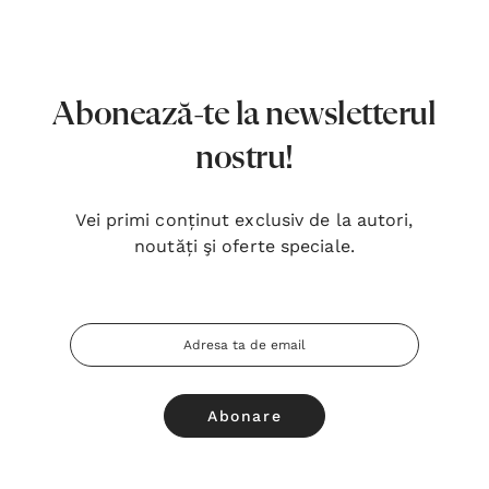
7,00 Lei
180,
Detalii
Detal
Noblețea suferinței - Sabina
Bibli
Abonează-te la newsletterul
Wurmbrand
Lloyd
nostru!
43,00 Lei
67,0
Detalii
Detal
Vei primi conținut exclusiv de la autori,
noutăți şi oferte speciale.
Noul Testament și Psalmii - Tsb
Cânta
17,00 Lei
59,0
Adresa
Detalii
Detal
Email