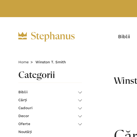
Biblii
Home
Winston T. Smith
Categorii
Winst
Biblii
Cărți
Cadouri
Decor
Oferte
Noutăți