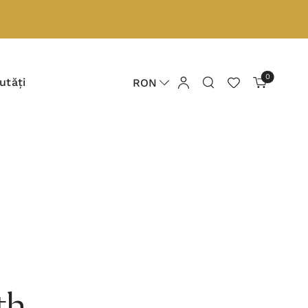
0
utăți
RON