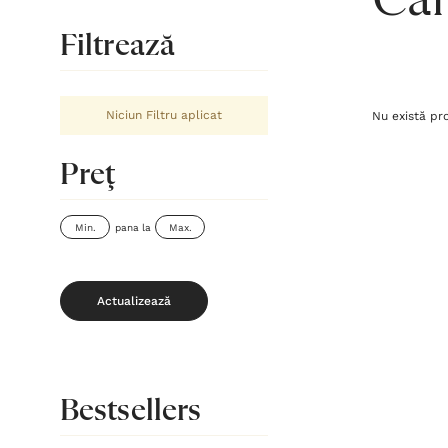
Căr
Filtrează
Niciun Filtru aplicat
Nu există pr
Preţ
pana la
Actualizează
Bestsellers