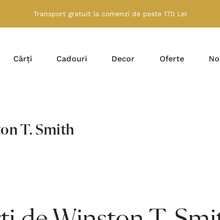
Transport gratuit la comenzi de peste 170 Lei
Cărți
Cadouri
Decor
Oferte
No
on T. Smith