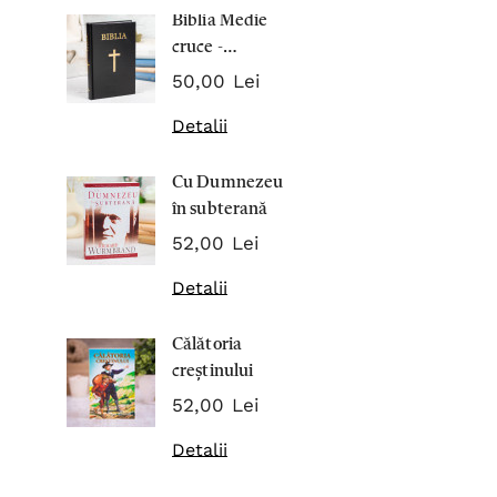
Biblia Medie
Inima Omul
cruce -
7,00 Lei
Cartonata 063
50,00 Lei
Detalii
Detalii
Noblețea
Cu Dumnezeu
suferinței -
în subterană
Sabina
43,00 Lei
Wurmbran
52,00 Lei
Detalii
Detalii
Noul Testa
Călătoria
și Psalmii - 
creștinului
17,00 Lei
52,00 Lei
Detalii
Detalii