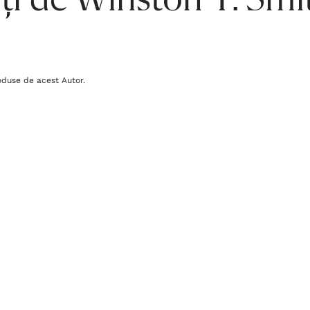
ți de Winston T. Smi
oduse de acest Autor.